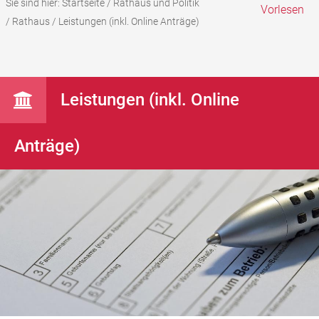
Sie sind hier:
Startseite
/
Rathaus und Politik
Vorlesen
/
Rathaus
/
Leistungen (inkl. Online Anträge)
Leistungen (inkl. Online
Anträge)