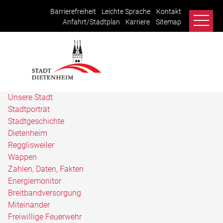
Barrierefreiheit
Leichte Sprache
Kontakt
Anfahrt/Stadtplan
Karriere
Sitemap
Unsere Stadt
Stadtporträt
Stadtgeschichte
Dietenheim
Regglisweiler
Wappen
Zahlen, Daten, Fakten
Energiemonitor
Breitbandversorgung
Miteinander
Freiwillige Feuerwehr