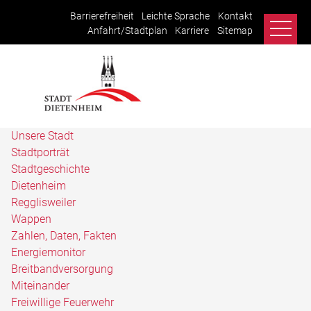
Barrierefreiheit
Leichte Sprache
Kontakt
Anfahrt/Stadtplan
Karriere
Sitemap
Unsere Stadt
Stadtporträt
Stadtgeschichte
Dietenheim
Regglisweiler
Wappen
Zahlen, Daten, Fakten
Energiemonitor
Breitbandversorgung
Miteinander
Freiwillige Feuerwehr