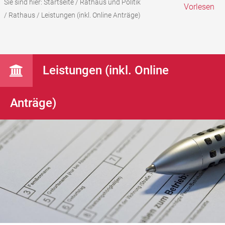
Sie sind hier:
Startseite
/
Rathaus und Politik
Vorlesen
/
Rathaus
/
Leistungen (inkl. Online Anträge)
Leistungen (inkl. Online
Anträge)