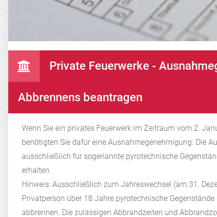
Private Feuerwerke - Ausnahm
Abbrennens beantragen
Wenn Sie ein privates Feuerwerk im Zeitraum vom 2. Ja
benötigten Sie dafür eine Ausnahmegenehmigung. Die 
ausschließlich für
sogenannte pyrotechnische Gegenstände
erhalten.
Hinweis:
Ausschließlich zum Jahreswechsel (am 31. Dezem
Privatperson über 18 Jahre pyrotechnische Gegenstände
abbrennen. Die zulässigen Abbrandzeiten und Abbrandz