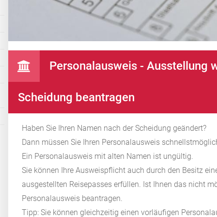
Personalausweis - Ausstellung
Scheidung beantragen
Haben Sie Ihren Namen nach der Scheidung geändert?
Dann müssen Sie Ihren Personalausweis schnellstmöglich
Ein Personalausweis mit alten Namen ist ungültig.
Sie können Ihre Ausweispflicht auch durch den Besitz ein
ausgestellten Reisepasses erfüllen.
Ist Ihnen das nicht m
Personalausweis beantragen.
Tipp:
Sie können gleichzeitig einen vorläufigen Personal