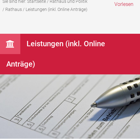
Sie sind hier:
Startseite
/
Rathaus und Politik
Vorlesen
/
Rathaus
/
Leistungen (inkl. Online Anträge)
Leistungen (inkl. Online
Anträge)