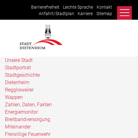
Barrierefreiheit
Leichte Sprache
Kontakt
Anfahrt/Stadtplan
Karriere
Sitemap
Unsere Stadt
Stadtporträt
Stadtgeschichte
Dietenheim
Regglisweiler
Wappen
Zahlen, Daten, Fakten
Energiemonitor
Breitbandversorgung
Miteinander
Freiwillige Feuerwehr