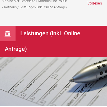
Sie sind hier:
Startseite
/
Rathaus und Politik
Vorlesen
/
Rathaus
/
Leistungen (inkl. Online Anträge)
Leistungen (inkl. Online
Anträge)