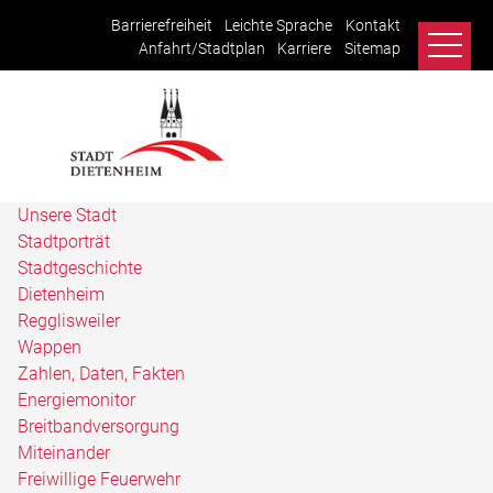
Barrierefreiheit
Leichte Sprache
Kontakt
Anfahrt/Stadtplan
Karriere
Sitemap
Unsere Stadt
Stadtporträt
Stadtgeschichte
Dietenheim
Regglisweiler
Wappen
Zahlen, Daten, Fakten
Energiemonitor
Breitbandversorgung
Miteinander
Freiwillige Feuerwehr