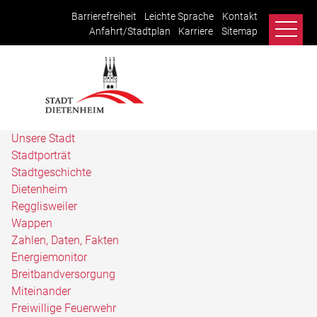
Barrierefreiheit
Leichte Sprache
Kontakt
Anfahrt/Stadtplan
Karriere
Sitemap
Unsere Stadt
Stadtporträt
Stadtgeschichte
Dietenheim
Regglisweiler
Wappen
Zahlen, Daten, Fakten
Energiemonitor
Breitbandversorgung
Miteinander
Freiwillige Feuerwehr