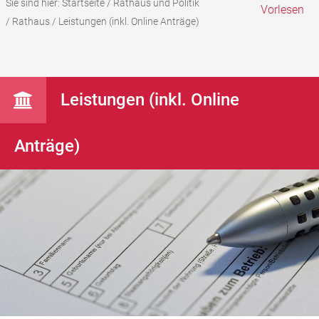
Sie sind hier:
Startseite
/
Rathaus und Politik
Vorlesen
/
Rathaus
/
Leistungen (inkl. Online Anträge)
Leistungen (inkl. Online
Anträge)