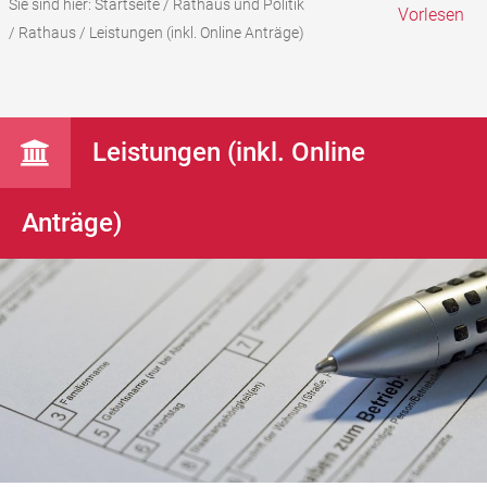
Sie sind hier:
Startseite
/
Rathaus und Politik
Vorlesen
/
Rathaus
/
Leistungen (inkl. Online Anträge)
Leistungen (inkl. Online
Anträge)