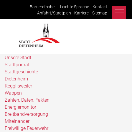
Barrierefreiheit
Leichte Sprache
Kontakt
Anfahrt/Stadtplan
Karriere
Sitemap
Unsere Stadt
Stadtporträt
Stadtgeschichte
Dietenheim
Regglisweiler
Wappen
Zahlen, Daten, Fakten
Energiemonitor
Breitbandversorgung
Miteinander
Freiwillige Feuerwehr