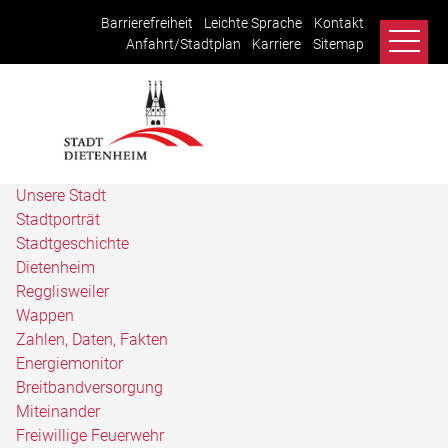
Barrierefreiheit
Leichte Sprache
Kontakt
Anfahrt/Stadtplan
Karriere
Sitemap
Unsere Stadt
Stadtporträt
Stadtgeschichte
Dietenheim
Regglisweiler
Wappen
Zahlen, Daten, Fakten
Energiemonitor
Breitbandversorgung
Miteinander
Freiwillige Feuerwehr