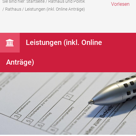
Sie sind hier:
Startseite
/
Rathaus und Politik
Vorlesen
/
Rathaus
/
Leistungen (inkl. Online Anträge)
Leistungen (inkl. Online
Anträge)