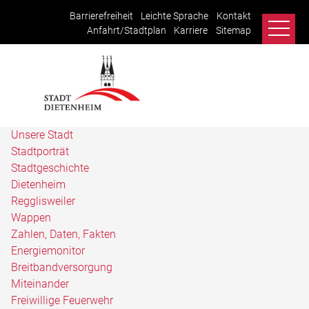
Barrierefreiheit
Leichte Sprache
Kontakt
Anfahrt/Stadtplan
Karriere
Sitemap
Unsere Stadt
Stadtporträt
Stadtgeschichte
Dietenheim
Regglisweiler
Wappen
Zahlen, Daten, Fakten
Energiemonitor
Breitbandversorgung
Miteinander
Freiwillige Feuerwehr