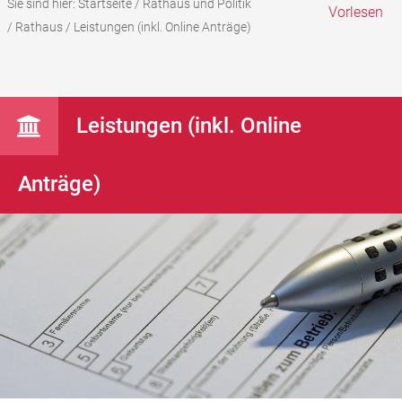
Sie sind hier:
Startseite
/
Rathaus und Politik
Vorlesen
/
Rathaus
/
Leistungen (inkl. Online Anträge)
Leistungen (inkl. Online
Anträge)