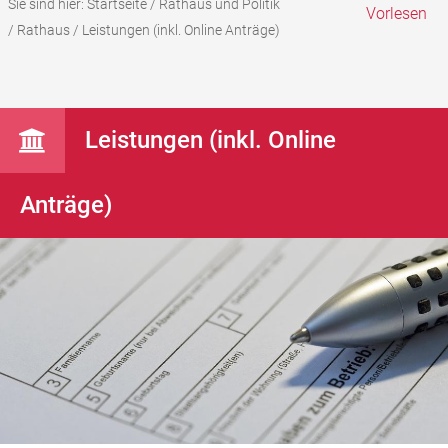
Sie sind hier:
Startseite
/
Rathaus und Politik
Vorlesen
/
Rathaus
/
Leistungen (inkl. Online Anträge)
Leistungen (inkl. Online
Anträge)