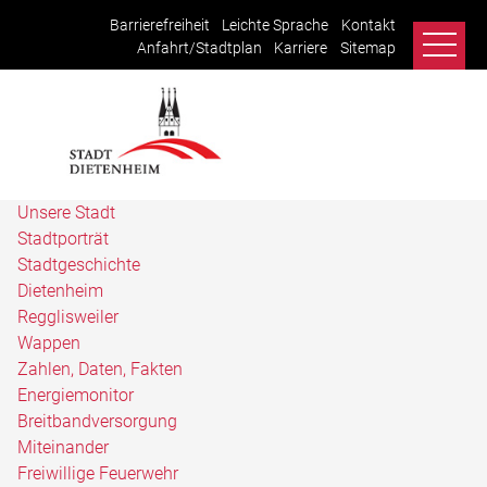
Barrierefreiheit
Leichte Sprache
Kontakt
Anfahrt/Stadtplan
Karriere
Sitemap
Unsere Stadt
Stadtporträt
Stadtgeschichte
Dietenheim
Regglisweiler
Wappen
Zahlen, Daten, Fakten
Energiemonitor
Breitbandversorgung
Miteinander
Freiwillige Feuerwehr