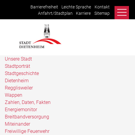
Barrierefreiheit
Leichte Sprache
Kontakt
Anfahrt/Stadtplan
Karriere
Sitemap
Unsere Stadt
Stadtporträt
Stadtgeschichte
Dietenheim
Regglisweiler
Wappen
Zahlen, Daten, Fakten
Energiemonitor
Breitbandversorgung
Miteinander
Freiwillige Feuerwehr