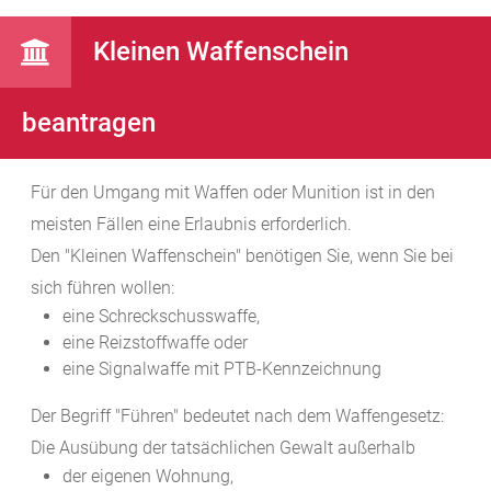
Kleinen Waffenschein
beantragen
Für den Umgang mit Waffen oder Munition ist in den
meisten Fällen eine Erlaubnis erforderlich.
Den "Kleinen Waffenschein" benötigen Sie, wenn Sie bei
sich führen wollen:
eine Schreckschusswaffe,
eine Reizstoffwaffe oder
eine Signalwaffe mit PTB-Kennzeichnung
Der Begriff "Führen" bedeutet nach dem Waffengesetz:
Die Ausübung der tatsächlichen Gewalt außerhalb
der eigenen Wohnung,