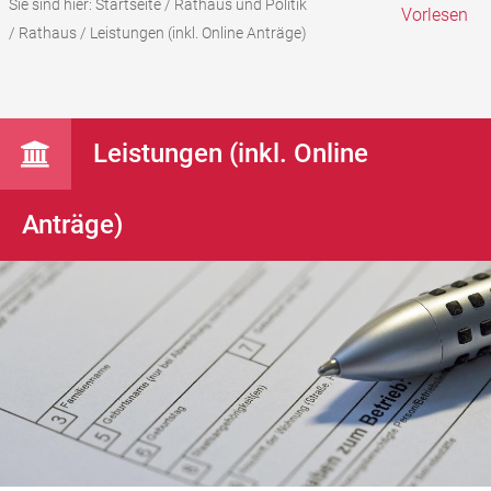
Sie sind hier:
Startseite
/
Rathaus und Politik
Vorlesen
/
Rathaus
/
Leistungen (inkl. Online Anträge)
Leistungen (inkl. Online
Anträge)