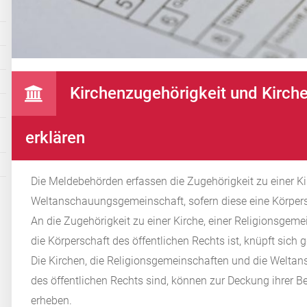
Kirchenzugehörigkeit und Kirche
erklären
Die Meldebehörden erfassen die Zugehörigkeit zu einer Ki
Weltanschauungsgemeinschaft, sofern diese eine Körpersc
An die Zugehörigkeit zu einer Kirche, einer Religionsge
die Körperschaft des öffentlichen Rechts ist, knüpft sich 
Die Kirchen, die Religionsgemeinschaften und die Welta
des öffentlichen Rechts sind, können zur Deckung ihrer B
erheben.