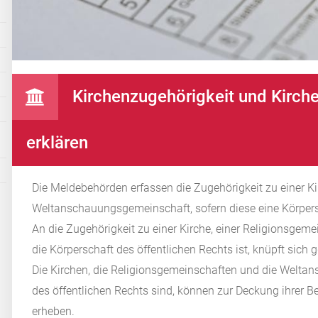
Kirchenzugehörigkeit und Kirche
erklären
Die Meldebehörden erfassen die Zugehörigkeit zu einer Ki
Weltanschauungsgemeinschaft, sofern diese eine Körpersc
An die Zugehörigkeit zu einer Kirche, einer Religionsge
die Körperschaft des öffentlichen Rechts ist, knüpft sich 
Die Kirchen, die Religionsgemeinschaften und die Welta
des öffentlichen Rechts sind, können zur Deckung ihrer B
erheben.