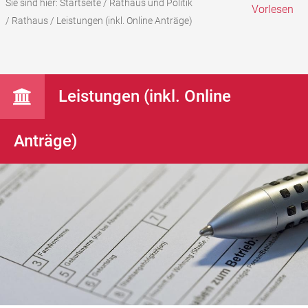
Sie sind hier:
Startseite
/
Rathaus und Politik
Vorlesen
/
Rathaus
/
Leistungen (inkl. Online Anträge)
Leistungen (inkl. Online
Anträge)