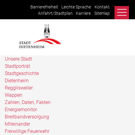
Barrierefreiheit
Leichte Sprache
Kontakt
Anfahrt/Stadtplan
Karriere
Sitemap
Unsere Stadt
Stadtporträt
Stadtgeschichte
Dietenheim
Regglisweiler
Wappen
Zahlen, Daten, Fakten
Energiemonitor
Breitbandversorgung
Miteinander
Freiwillige Feuerwehr