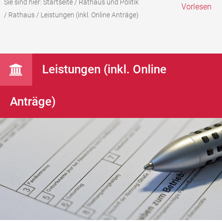
Sie sind hier:
Startseite
/
Rathaus und Politik
Vorlesen
/
Rathaus
/
Leistungen (inkl. Online Anträge)
Leistungen (inkl. Online
Anträge)