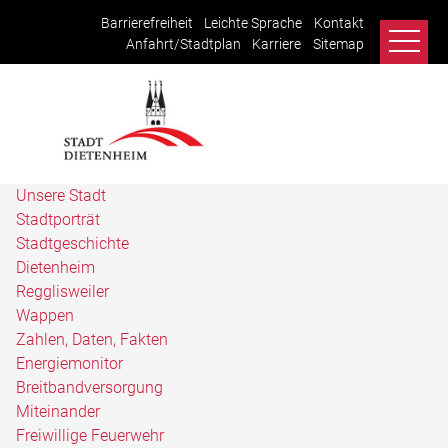
Barrierefreiheit
Leichte Sprache
Kontakt
Anfahrt/Stadtplan
Karriere
Sitemap
Unsere Stadt
Stadtporträt
Stadtgeschichte
Dietenheim
Regglisweiler
Wappen
Zahlen, Daten, Fakten
Energiemonitor
Breitbandversorgung
Miteinander
Freiwillige Feuerwehr