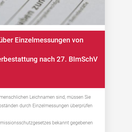
über Einzelmessungen von
uerbestattung nach 27. BImSchV
n menschlichen Leichnamen sind, müssen Sie
Abständen durch Einzelmessungen überprüfen
mmissionsschutzgesetzes bekannt gegebenen