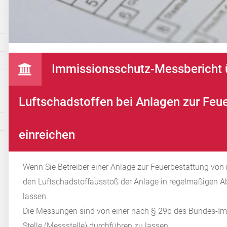
Immissionsschutz-Messbericht 
Luftschadstoffen bei Anlagen zur Fe
einreichen
Wenn Sie Betreiber einer Anlage zur Feuerbestattung vo
den Luftschadstoffausstoß der Anlage in regelmäßigen 
lassen.
Die Messungen sind von einer nach § 29b des Bundes-I
Stelle (Messstelle) durchführen zu lassen.