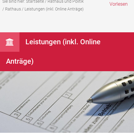
Sie sind hier:
Startseite
/
Rathaus und Politik
Vorlesen
/
Rathaus
/
Leistungen (inkl. Online Anträge)
Leistungen (inkl. Online
Anträge)