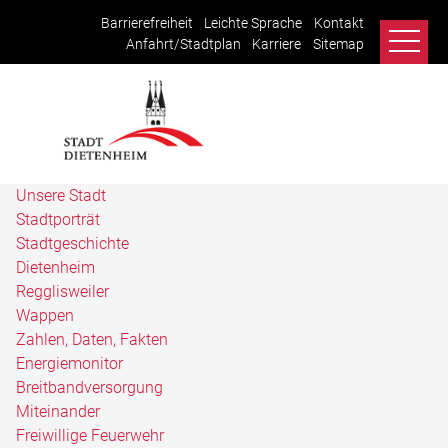
Barrierefreiheit
Leichte Sprache
Kontakt
Anfahrt/Stadtplan
Karriere
Sitemap
Unsere Stadt
Stadtporträt
Stadtgeschichte
Dietenheim
Regglisweiler
Wappen
Zahlen, Daten, Fakten
Energiemonitor
Breitbandversorgung
Miteinander
Freiwillige Feuerwehr