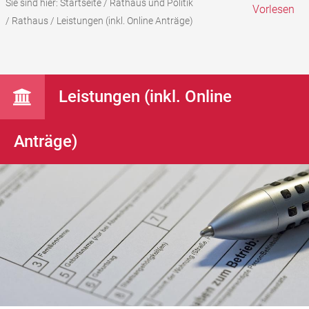
Sie sind hier:
Startseite
/
Rathaus und Politik
Vorlesen
/
Rathaus
/
Leistungen (inkl. Online Anträge)
Leistungen (inkl. Online
Anträge)