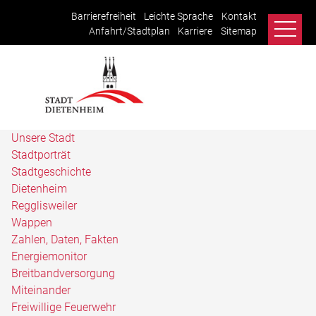
Barrierefreiheit
Leichte Sprache
Kontakt
Anfahrt/Stadtplan
Karriere
Sitemap
Unsere Stadt
Stadtporträt
Stadtgeschichte
Dietenheim
Regglisweiler
Wappen
Zahlen, Daten, Fakten
Energiemonitor
Breitbandversorgung
Miteinander
Freiwillige Feuerwehr