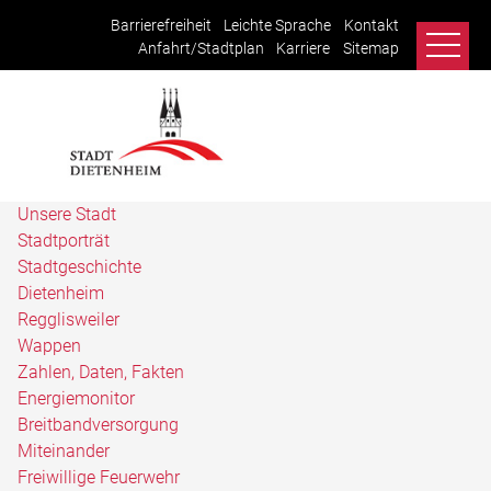
Barrierefreiheit
Leichte Sprache
Kontakt
Anfahrt/Stadtplan
Karriere
Sitemap
Unsere Stadt
Stadtporträt
Stadtgeschichte
Dietenheim
Regglisweiler
Wappen
Zahlen, Daten, Fakten
Energiemonitor
Breitbandversorgung
Miteinander
Freiwillige Feuerwehr