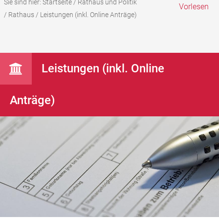
Sie sind hier:
Startseite
/
Rathaus und Politik
Vorlesen
/
Rathaus
/
Leistungen (inkl. Online Anträge)
Leistungen (inkl. Online
Anträge)