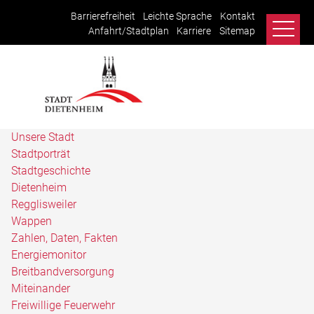
Barrierefreiheit
Leichte Sprache
Kontakt
Anfahrt/Stadtplan
Karriere
Sitemap
Unsere Stadt
Stadtporträt
Stadtgeschichte
Dietenheim
Regglisweiler
Wappen
Zahlen, Daten, Fakten
Energiemonitor
Breitbandversorgung
Miteinander
Freiwillige Feuerwehr