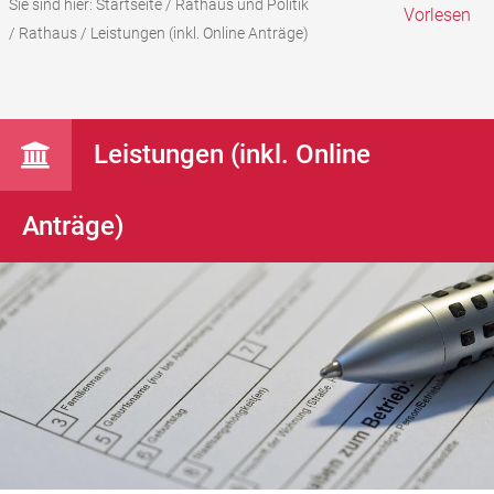
Sie sind hier:
Startseite
/
Rathaus und Politik
Vorlesen
/
Rathaus
/
Leistungen (inkl. Online Anträge)
Leistungen (inkl. Online
Anträge)