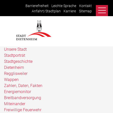
Barrierefreiheit
Leichte Sprache
Kontakt
Anfahrt/Stadtplan
Karriere
Sitemap
Unsere Stadt
Stadtporträt
Stadtgeschichte
Dietenheim
Regglisweiler
Wappen
Zahlen, Daten, Fakten
Energiemonitor
Breitbandversorgung
Miteinander
Freiwillige Feuerwehr