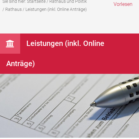
Sie sind hier:
Startseite
/
Rathaus und Politik
Vorlesen
/
Rathaus
/
Leistungen (inkl. Online Anträge)
Leistungen (inkl. Online
Anträge)