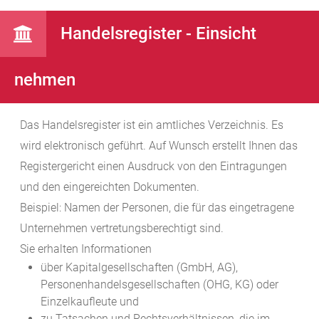
Handelsregister - Einsicht
nehmen
Das Handelsregister ist ein amtliches Verzeichnis. Es
wird elektronisch geführt. Auf Wunsch erstellt Ihnen das
Registergericht einen Ausdruck von den Eintragungen
und den eingereichten Dokumenten.
Beispiel: Namen der Personen, die für das eingetragene
Unternehmen vertretungsberechtigt sind.
Sie erhalten Informationen
über Kapitalgesellschaften (GmbH, AG),
Personenhandelsgesellschaften (OHG, KG) oder
Einzelkaufleute und
zu Tatsachen und Rechtsverhältnissen, die im