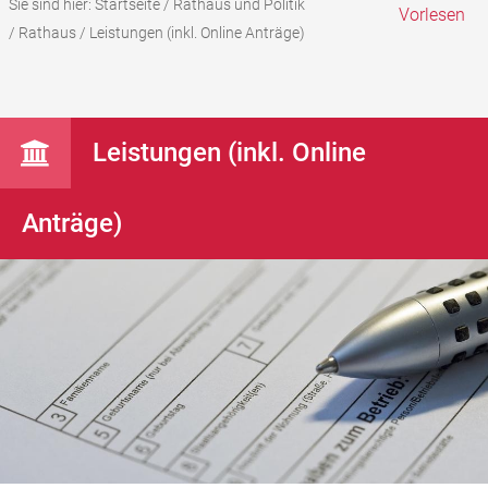
Sie sind hier:
Startseite
/
Rathaus und Politik
Vorlesen
/
Rathaus
/
Leistungen (inkl. Online Anträge)
Leistungen (inkl. Online
Anträge)