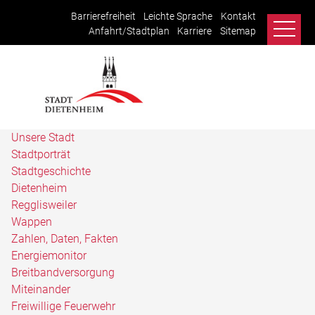
Barrierefreiheit
Leichte Sprache
Kontakt
Anfahrt/Stadtplan
Karriere
Sitemap
Unsere Stadt
Stadtporträt
Stadtgeschichte
Dietenheim
Regglisweiler
Wappen
Zahlen, Daten, Fakten
Energiemonitor
Breitbandversorgung
Miteinander
Freiwillige Feuerwehr