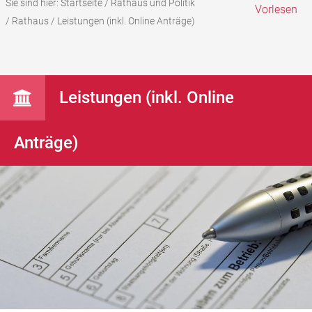
Sie sind hier:
Startseite
/
Rathaus und Politik
Vorlesen
/
Rathaus
/
Leistungen (inkl. Online Anträge)
Leistungen (inkl. Online
Anträge)