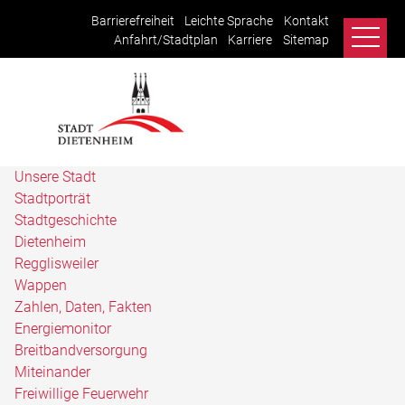
Barrierefreiheit
Leichte Sprache
Kontakt
Anfahrt/Stadtplan
Karriere
Sitemap
Unsere Stadt
Stadtporträt
Stadtgeschichte
Dietenheim
Regglisweiler
Wappen
Zahlen, Daten, Fakten
Energiemonitor
Breitbandversorgung
Miteinander
Freiwillige Feuerwehr