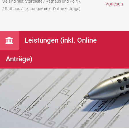
Sie sind hier:
Startseite
/
Rathaus und Politik
Vorlesen
/
Rathaus
/
Leistungen (inkl. Online Anträge)
Leistungen (inkl. Online
Anträge)