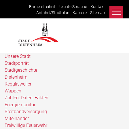
Barrierefreiheit
Leichte Sprache
Kontakt
Anfahrt/Stadtplan
Karriere
Sitemap
Unsere Stadt
Stadtporträt
Stadtgeschichte
Dietenheim
Regglisweiler
Wappen
Zahlen, Daten, Fakten
Energiemonitor
Breitbandversorgung
Miteinander
Freiwillige Feuerwehr