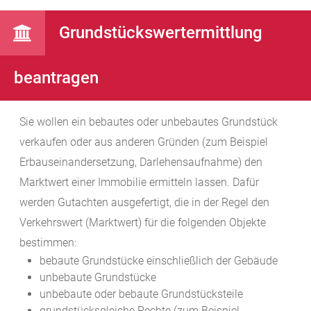
Grundstückswertermittlung
beantragen
Sie wollen ein bebautes oder unbebautes Grundstück
verkaufen oder aus anderen Gründen
(zum Beispiel
Erbauseinandersetzung, Darlehensaufnahme)
den
Marktwert einer Immobilie ermitteln lassen. Dafür
werden Gutachten ausgefertigt, die in der Regel den
Verkehrswert (Marktwert) für die folgenden Objekte
bestimmen:
bebaute Grundstücke einschließlich der Gebäude
unbebaute Grundstücke
unbebaute oder bebaute Grundstücksteile
grundstücksgleiche Rechte
(zum Beispiel