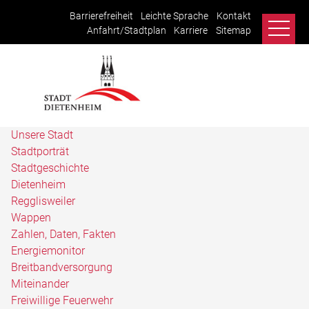
Barrierefreiheit
Leichte Sprache
Kontakt
Anfahrt/Stadtplan
Karriere
Sitemap
Unsere Stadt
Stadtporträt
Stadtgeschichte
Dietenheim
Regglisweiler
Wappen
Zahlen, Daten, Fakten
Energiemonitor
Breitbandversorgung
Miteinander
Freiwillige Feuerwehr