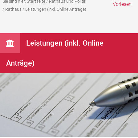
Sie sind hier:
Startseite
/
Rathaus und Politik
Vorlesen
/
Rathaus
/
Leistungen (inkl. Online Anträge)
Leistungen (inkl. Online
Anträge)