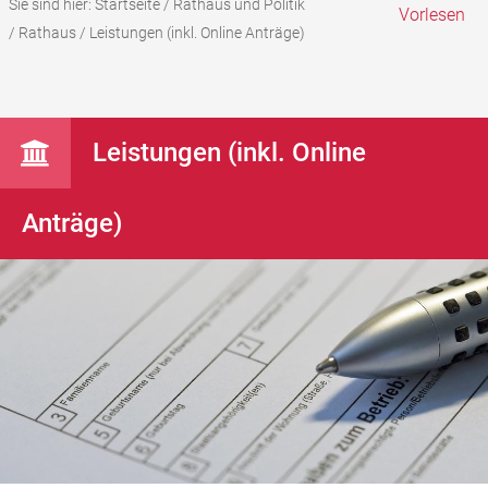
Sie sind hier:
Startseite
/
Rathaus und Politik
Vorlesen
/
Rathaus
/
Leistungen (inkl. Online Anträge)
Leistungen (inkl. Online
Anträge)