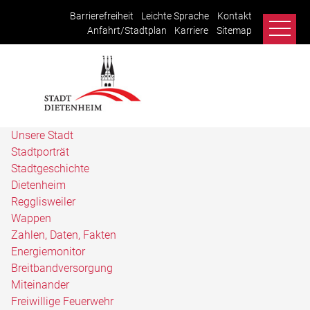
Barrierefreiheit
Leichte Sprache
Kontakt
Anfahrt/Stadtplan
Karriere
Sitemap
Unsere Stadt
Stadtporträt
Stadtgeschichte
Dietenheim
Regglisweiler
Wappen
Zahlen, Daten, Fakten
Energiemonitor
Breitbandversorgung
Miteinander
Freiwillige Feuerwehr