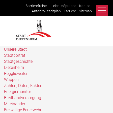
Barrierefreiheit
Leichte Sprache
Kontakt
Anfahrt/Stadtplan
Karriere
Sitemap
Unsere Stadt
Stadtporträt
Stadtgeschichte
Dietenheim
Regglisweiler
Wappen
Zahlen, Daten, Fakten
Energiemonitor
Breitbandversorgung
Miteinander
Freiwillige Feuerwehr