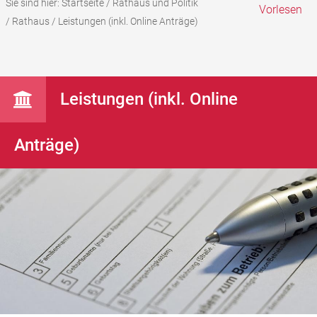
Sie sind hier:
Startseite
/
Rathaus und Politik
Vorlesen
/
Rathaus
/
Leistungen (inkl. Online Anträge)
Leistungen (inkl. Online
Anträge)