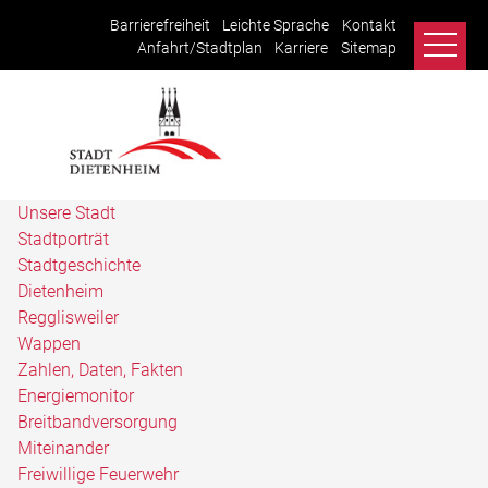
Barrierefreiheit
Leichte Sprache
Kontakt
Anfahrt/Stadtplan
Karriere
Sitemap
Unsere Stadt
Stadtporträt
Stadtgeschichte
Dietenheim
Regglisweiler
Wappen
Zahlen, Daten, Fakten
Energiemonitor
Breitbandversorgung
Miteinander
Freiwillige Feuerwehr