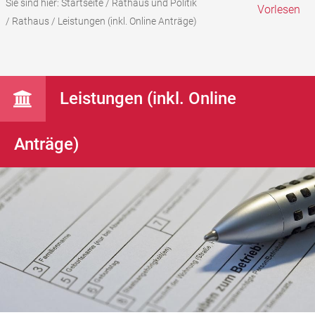
Sie sind hier:
Startseite
/
Rathaus und Politik
Vorlesen
/
Rathaus
/
Leistungen (inkl. Online Anträge)
Leistungen (inkl. Online
Anträge)