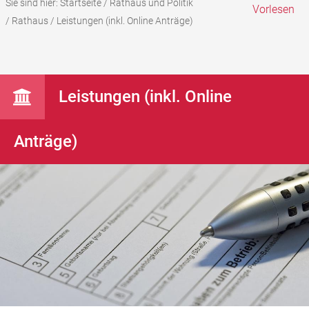
Sie sind hier:
Startseite
/
Rathaus und Politik
Vorlesen
/
Rathaus
/
Leistungen (inkl. Online Anträge)
Leistungen (inkl. Online
Anträge)