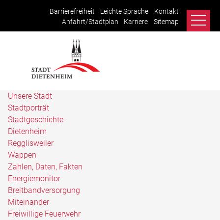
Barrierefreiheit
Leichte Sprache
Kontakt
Anfahrt/Stadtplan
Karriere
Sitemap
Unsere Stadt
Stadtporträt
Stadtgeschichte
Dietenheim
Regglisweiler
Wappen
Zahlen, Daten, Fakten
Energiemonitor
Breitbandversorgung
Miteinander
Freiwillige Feuerwehr