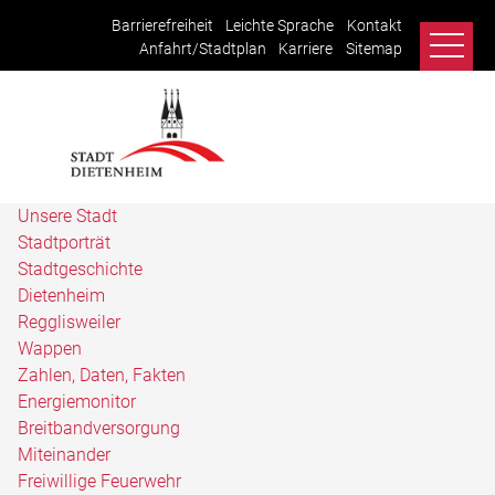
Barrierefreiheit
Leichte Sprache
Kontakt
Anfahrt/Stadtplan
Karriere
Sitemap
Unsere Stadt
Stadtporträt
Stadtgeschichte
Dietenheim
Regglisweiler
Wappen
Zahlen, Daten, Fakten
Energiemonitor
Breitbandversorgung
Miteinander
Freiwillige Feuerwehr