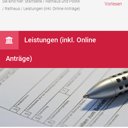
Sie sind hier:
Startseite
/
Rathaus und Politik
Vorlesen
/
Rathaus
/
Leistungen (inkl. Online Anträge)
Leistungen (inkl. Online
Anträge)