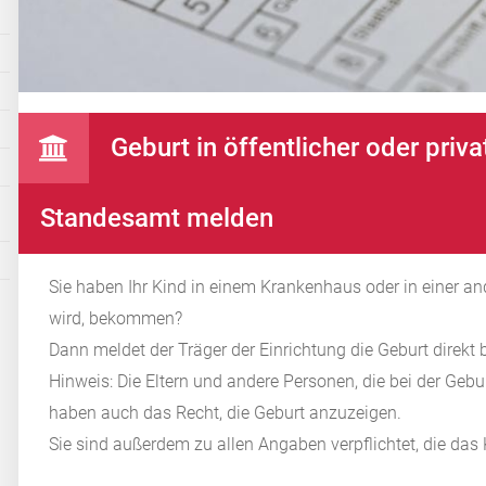
Geburt in öffentlicher oder priv
Standesamt melden
Sie haben Ihr Kind in einem Krankenhaus oder in einer ande
wird, bekommen?
Dann meldet der Träger der Einrichtung die Geburt direk
Hinweis: Die Eltern und andere Personen, die bei der Geb
haben auch das Recht, die Geburt anzuzeigen.
Sie sind außerdem zu allen Angaben verpflichtet, die da