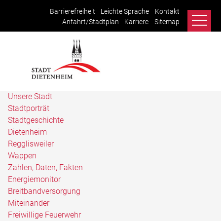
Barrierefreiheit
Leichte Sprache
Kontakt
Anfahrt/Stadtplan
Karriere
Sitemap
Unsere Stadt
Stadtporträt
Stadtgeschichte
Dietenheim
Regglisweiler
Wappen
Zahlen, Daten, Fakten
Energiemonitor
Breitbandversorgung
Miteinander
Freiwillige Feuerwehr