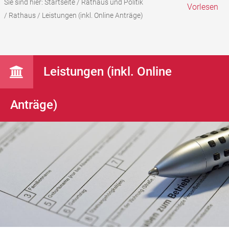
Sie sind hier:
Startseite
/
Rathaus und Politik
Vorlesen
/
Rathaus
/
Leistungen (inkl. Online Anträge)
Leistungen (inkl. Online
Anträge)