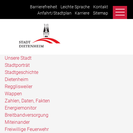
Barrierefreiheit
Leichte Sprache
Kontakt
Anfahrt/Stadtplan
Karriere
Sitemap
Unsere Stadt
Stadtporträt
Stadtgeschichte
Dietenheim
Regglisweiler
Wappen
Zahlen, Daten, Fakten
Energiemonitor
Breitbandversorgung
Miteinander
Freiwillige Feuerwehr