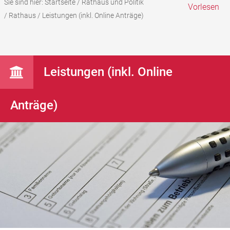
Sie sind hier:
Startseite
/
Rathaus und Politik
Vorlesen
/
Rathaus
/
Leistungen (inkl. Online Anträge)
Leistungen (inkl. Online
Anträge)