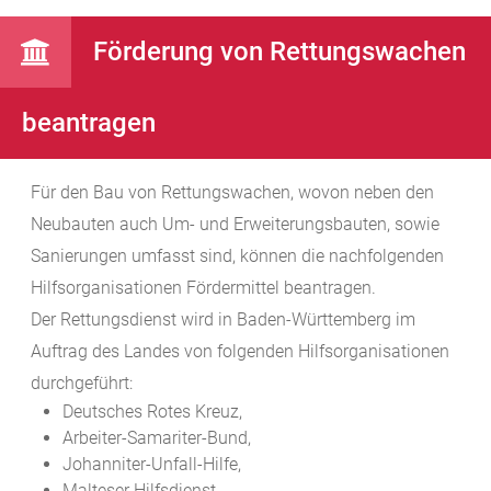
Förderung von Rettungswachen
beantragen
Für den Bau von Rettungswachen, wovon neben den
Neubauten auch Um- und Erweiterungsbauten, sowie
Sanierungen umfasst sind, können die nachfolgenden
Hilfsorganisationen Fördermittel beantragen.
Der Rettungsdienst wird in Baden-Württemberg im
Auftrag des Landes von folgenden Hilfsorganisationen
durchgeführt:
Deutsches Rotes Kreuz,
Arbeiter-Samariter-Bund,
Johanniter-Unfall-Hilfe,
Malteser Hilfsdienst,