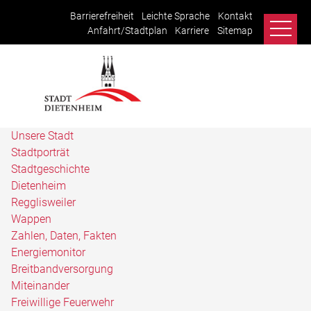
Barrierefreiheit
Leichte Sprache
Kontakt
Anfahrt/Stadtplan
Karriere
Sitemap
Unsere Stadt
Stadtporträt
Stadtgeschichte
Dietenheim
Regglisweiler
Wappen
Zahlen, Daten, Fakten
Energiemonitor
Breitbandversorgung
Miteinander
Freiwillige Feuerwehr