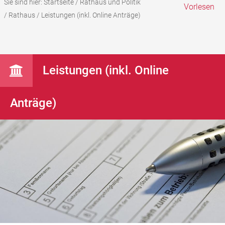
Sie sind hier:
Startseite
/
Rathaus und Politik
Vorlesen
/
Rathaus
/
Leistungen (inkl. Online Anträge)
Leistungen (inkl. Online
Anträge)