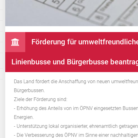
Förderung für umweltfreundlic
Linienbusse und Bürgerbusse beantra
Das Land fördert die
Anschaffung
von neuen umweltfreun
Bürgerbussen.
Ziele der Förderung sind:
- Erhöhung des Anteils von im ÖPNV eingesetzten Bussen
Energien.
- Unterstützung lokal organisierter, ehrenamtlich getrag
- Die Verbesserung des ÖPNV im Sinne einer nachhaltigen