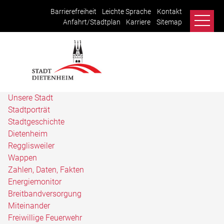
Barrierefreiheit
Leichte Sprache
Kontakt
Anfahrt/Stadtplan
Karriere
Sitemap
Unsere Stadt
Stadtporträt
Stadtgeschichte
Dietenheim
Regglisweiler
Wappen
Zahlen, Daten, Fakten
Energiemonitor
Breitbandversorgung
Miteinander
Freiwillige Feuerwehr