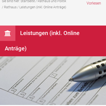
Sie sind hier:
Startseite
/
Rathaus und Politik
Vorlesen
/
Rathaus
/
Leistungen (inkl. Online Anträge)
Leistungen (inkl. Online
Anträge)