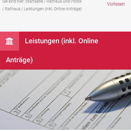
Sie sind hier:
Startseite
/
Rathaus und Politik
Vorlesen
/
Rathaus
/
Leistungen (inkl. Online Anträge)
Leistungen (inkl. Online
Anträge)