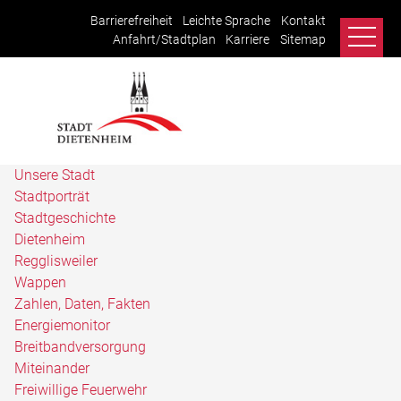
Barrierefreiheit
Leichte Sprache
Kontakt
Anfahrt/Stadtplan
Karriere
Sitemap
Unsere Stadt
Stadtporträt
Stadtgeschichte
Dietenheim
Regglisweiler
Wappen
Zahlen, Daten, Fakten
Energiemonitor
Breitbandversorgung
Miteinander
Freiwillige Feuerwehr