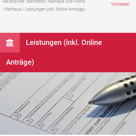
Sie sind hier:
Startseite
/
Rathaus und Politik
Vorlesen
/
Rathaus
/
Leistungen (inkl. Online Anträge)
Leistungen (inkl. Online
Anträge)