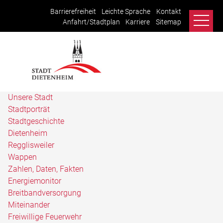
Barrierefreiheit
Leichte Sprache
Kontakt
Anfahrt/Stadtplan
Karriere
Sitemap
Unsere Stadt
Stadtporträt
Stadtgeschichte
Dietenheim
Regglisweiler
Wappen
Zahlen, Daten, Fakten
Energiemonitor
Breitbandversorgung
Miteinander
Freiwillige Feuerwehr