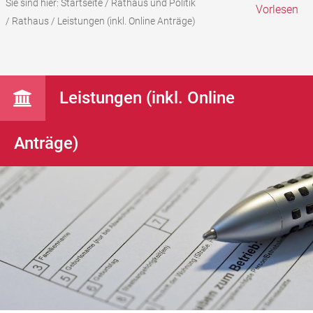
Sie sind hier:
Startseite
/
Rathaus und Politik
Vorlesen
/
Rathaus
/
Leistungen (inkl. Online Anträge)
Leistungen (inkl. Online
Anträge)