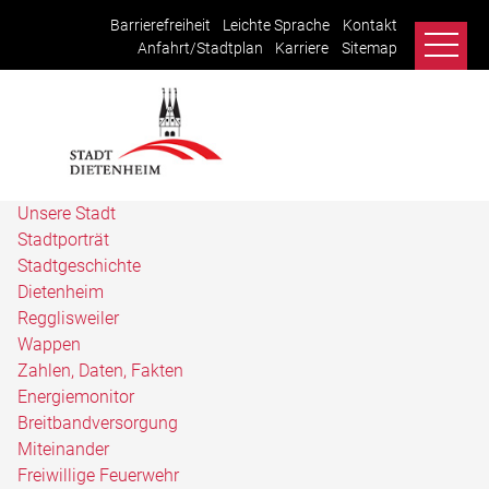
Barrierefreiheit
Leichte Sprache
Kontakt
Anfahrt/Stadtplan
Karriere
Sitemap
Unsere Stadt
Stadtporträt
Stadtgeschichte
Dietenheim
Regglisweiler
Wappen
Zahlen, Daten, Fakten
Energiemonitor
Breitbandversorgung
Miteinander
Freiwillige Feuerwehr