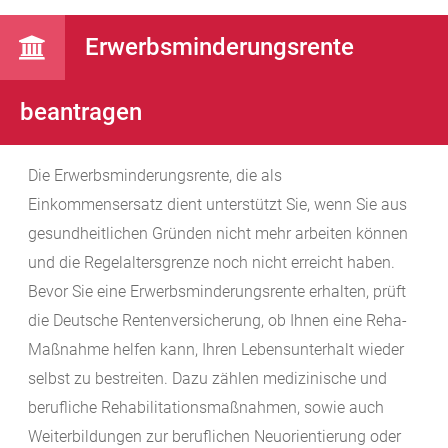
Erwerbsminderungsrente
beantragen
Die Erwerbsminderungsrente, die als
Einkommensersatz dient unterstützt Sie, wenn Sie aus
gesundheitlichen Gründen nicht mehr arbeiten können
und die Regelaltersgrenze noch nicht erreicht haben.
Bevor Sie eine Erwerbsminderungsrente erhalten, prüft
die Deutsche Rentenversicherung, ob Ihnen eine Reha-
Maßnahme helfen kann, Ihren Lebensunterhalt wieder
selbst zu bestreiten. Dazu zählen medizinische und
berufliche Rehabilitationsmaßnahmen, sowie auch
Weiterbildungen zur beruflichen Neuorientierung oder