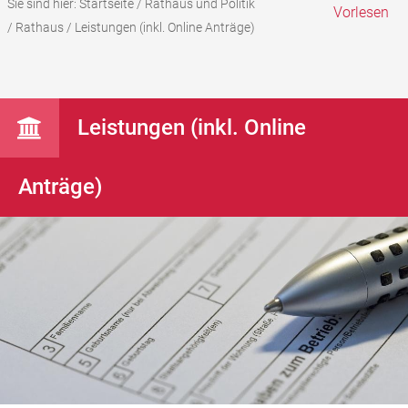
Sie sind hier:
Startseite
/
Rathaus und Politik
Vorlesen
/
Rathaus
/
Leistungen (inkl. Online Anträge)
Leistungen (inkl. Online
Anträge)