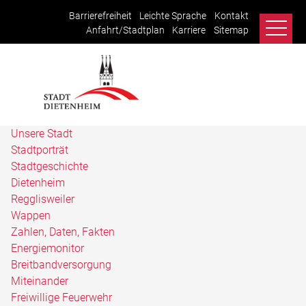
Barrierefreiheit
Leichte Sprache
Kontakt
Anfahrt/Stadtplan
Karriere
Sitemap
Unsere Stadt
Stadtporträt
Stadtgeschichte
Dietenheim
Regglisweiler
Wappen
Zahlen, Daten, Fakten
Energiemonitor
Breitbandversorgung
Miteinander
Freiwillige Feuerwehr