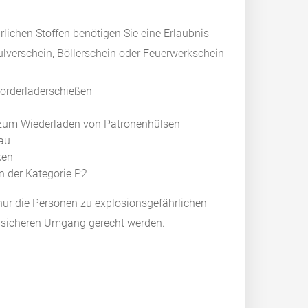
ichen Stoffen benötigen Sie eine Erlaubnis
lverschein, Böllerschein oder Feuerwerkschein
orderladerschießen
r zum Wiederladen von Patronenhülsen
au
ken
n der Kategorie P2
 nur die Personen zu explosionsgefährlichen
n sicheren Umgang gerecht werden.