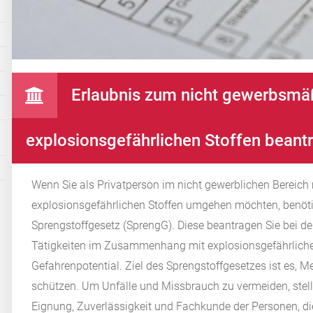
Erlaubnis zum nicht gewerbsm
explosionsgefährlichen Stoffen beant
Wenn Sie als Privatperson im nicht gewerblichen Bereich m
explosionsgefährlichen Stoffen umgehen möchten, benöti
Sprengstoffgesetz (SprengG). Diese beantragen Sie bei d
Tätigkeiten im Zusammenhang mit explosionsgefährlichen
Gefahrenpotential. Ziel des Sprengstoffgesetzes ist es,
schützen. Um Unfälle und Missbrauch zu vermeiden, stel
Eignung, Zuverlässigkeit und Fachkunde der Personen, d