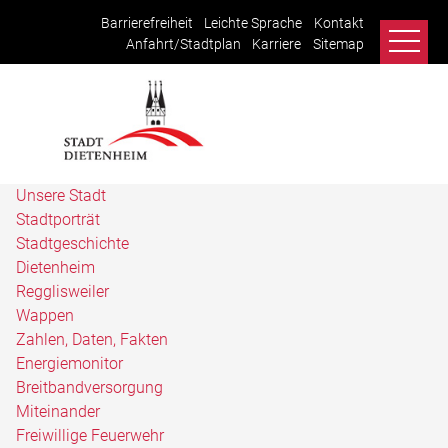
Barrierefreiheit
Leichte Sprache
Kontakt
Anfahrt/Stadtplan
Karriere
Sitemap
Unsere Stadt
Stadtporträt
Stadtgeschichte
Dietenheim
Regglisweiler
Wappen
Zahlen, Daten, Fakten
Energiemonitor
Breitbandversorgung
Miteinander
Freiwillige Feuerwehr