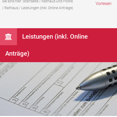
Sie sind hier:
Startseite
/
Rathaus und Politik
Vorlesen
/
Rathaus
/
Leistungen (inkl. Online Anträge)
Leistungen (inkl. Online
Anträge)