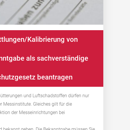
tlungen/Kalibrierung von
ntgabe als sachverständige
chutzgesetz beantragen
tterungen und Luftschadstoffen dürfen nur
er Messinstitute
. Gleiches gilt für die
tion der Messeinrichtungen bei
nd bekannt geben. Die Bekanntgabe müssen Sie