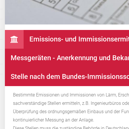
Emissions- und Immissionsermit
Messgeräten - Anerkennung und Bekan
Stelle nach dem Bundes-Immissionss
Bestimmte Emissionen und Immissionen von Lärm, Erschü
sachverständige Stellen ermitteln
, z.B. Ingenieurbüros od
Überprüfung des ordnungsgemäßen Einbaus und der Funk
kontinuierlicher Messung an der Anlage.
Diese Stellen muss die zuständige Behörde in Deutschla