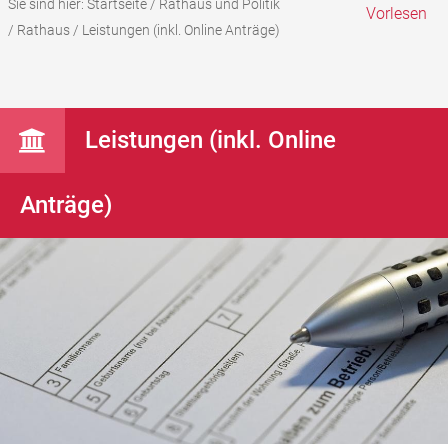
Sie sind hier:
Startseite
/
Rathaus und Politik
Vorlesen
/
Rathaus
/
Leistungen (inkl. Online Anträge)
Leistungen (inkl. Online
Anträge)