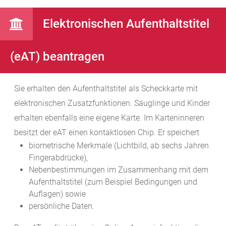
Elektronischen Aufenthaltstitel
(eAT) beantragen
Sie erhalten den Aufenthaltstitel als Scheckkarte mit
elektronischen Zusatzfunktionen. Säuglinge und Kinder
erhalten ebenfalls eine eigene Karte. Im Karteninneren
besitzt der eAT einen kontaktlosen Chip. Er speichert
biometrische Merkmale (Lichtbild, ab sechs Jahren
Fingerabdrücke),
Nebenbestimmungen im Zusammenhang mit dem
Aufenthaltstitel
(zum Beispiel Bedingungen und
Auflagen)
sowie
persönliche Daten.