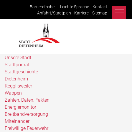
Barrierefreiheit
Leichte Sprache
Kontakt
Anfahrt/Stadtplan
Karriere
Sitemap
Unsere Stadt
Stadtporträt
Stadtgeschichte
Dietenheim
Regglisweiler
Wappen
Zahlen, Daten, Fakten
Energiemonitor
Breitbandversorgung
Miteinander
Freiwillige Feuerwehr