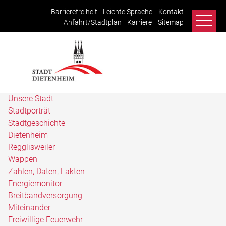
Barrierefreiheit
Leichte Sprache
Kontakt
Anfahrt/Stadtplan
Karriere
Sitemap
Unsere Stadt
Stadtporträt
Stadtgeschichte
Dietenheim
Regglisweiler
Wappen
Zahlen, Daten, Fakten
Energiemonitor
Breitbandversorgung
Miteinander
Freiwillige Feuerwehr