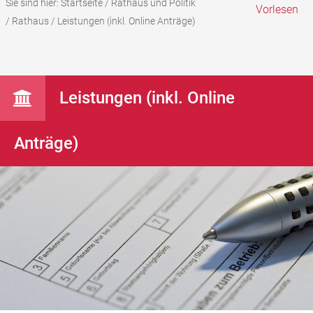
Sie sind hier:
Startseite
/
Rathaus und Politik
Vorlesen
/
Rathaus
/
Leistungen (inkl. Online Anträge)
Leistungen (inkl. Online
Anträge)