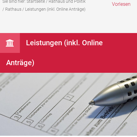
Sie sind hier:
Startseite
/
Rathaus und Politik
Vorlesen
/
Rathaus
/
Leistungen (inkl. Online Anträge)
Leistungen (inkl. Online
Anträge)