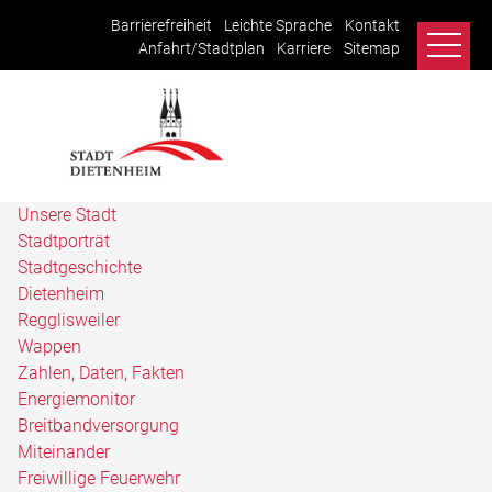
Barrierefreiheit
Leichte Sprache
Kontakt
Anfahrt/Stadtplan
Karriere
Sitemap
Unsere Stadt
Stadtporträt
Stadtgeschichte
Dietenheim
Regglisweiler
Wappen
Zahlen, Daten, Fakten
Energiemonitor
Breitbandversorgung
Miteinander
Freiwillige Feuerwehr