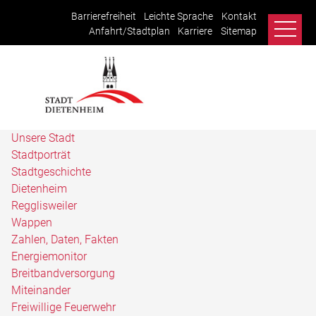
Barrierefreiheit
Leichte Sprache
Kontakt
Anfahrt/Stadtplan
Karriere
Sitemap
Unsere Stadt
Stadtporträt
Stadtgeschichte
Dietenheim
Regglisweiler
Wappen
Zahlen, Daten, Fakten
Energiemonitor
Breitbandversorgung
Miteinander
Freiwillige Feuerwehr