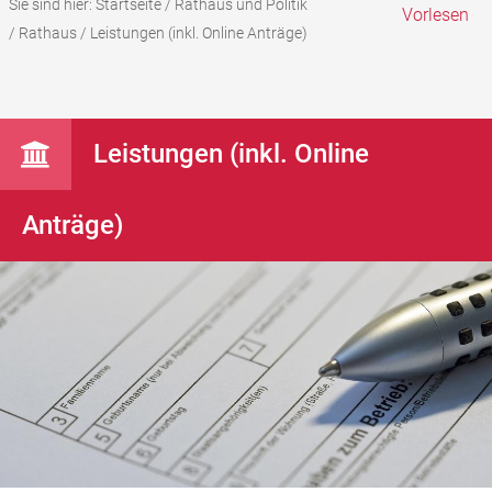
Sie sind hier:
Startseite
/
Rathaus und Politik
Vorlesen
/
Rathaus
/
Leistungen (inkl. Online Anträge)
Leistungen (inkl. Online
Anträge)