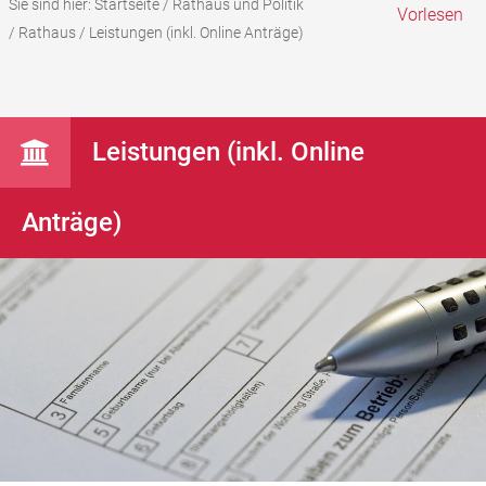
Sie sind hier:
Startseite
/
Rathaus und Politik
Vorlesen
/
Rathaus
/
Leistungen (inkl. Online Anträge)
Leistungen (inkl. Online
Anträge)