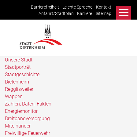
Barrierefreiheit
Leichte Sprache
Kontakt
Anfahrt/Stadtplan
Karriere
Sitemap
Unsere Stadt
Stadtporträt
Stadtgeschichte
Dietenheim
Regglisweiler
Wappen
Zahlen, Daten, Fakten
Energiemonitor
Breitbandversorgung
Miteinander
Freiwillige Feuerwehr