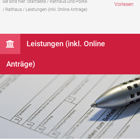
Sie sind hier:
Startseite
/
Rathaus und Politik
Vorlesen
/
Rathaus
/
Leistungen (inkl. Online Anträge)
Leistungen (inkl. Online
Anträge)