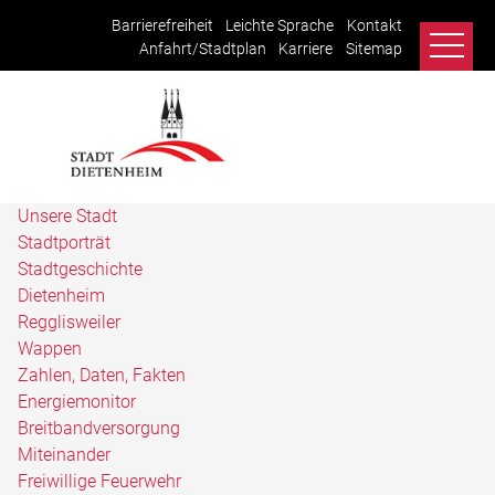
Barrierefreiheit
Leichte Sprache
Kontakt
Anfahrt/Stadtplan
Karriere
Sitemap
Unsere Stadt
Stadtporträt
Stadtgeschichte
Dietenheim
Regglisweiler
Wappen
Zahlen, Daten, Fakten
Energiemonitor
Breitbandversorgung
Miteinander
Freiwillige Feuerwehr